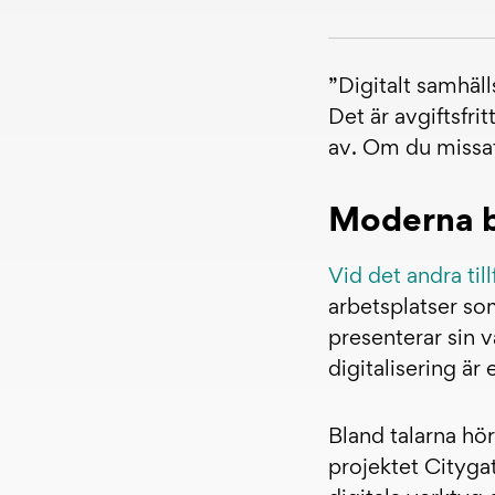
”Digitalt samhäll
Det är avgiftsfrit
av. Om du missat
Moderna b
Vid det andra til
arbetsplatser so
presenterar sin 
digitalisering är 
Bland talarna hö
projektet Cityga