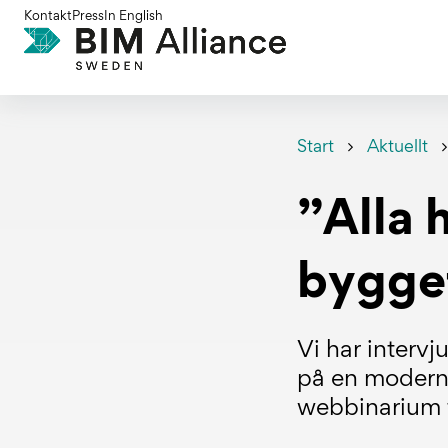
Gå
Kontakt
Press
In English
till
innehållet
Start
Aktuellt
”Alla 
bygge
Vi har inter
på en modern 
webbinarium f