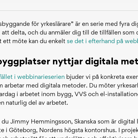
sbyggande för yrkeslärare” är en serie med fyra dig
t att delta, och du anmäler dig till de tillfällen som
 ett möte kan du enkelt
se det i efterhand på we
yggplatser nyttjar digitala me
lfället i webbinarieserien
bjuder vi på konkreta exe
m arbetar med digitala metoder. Du möter yrkesa
vardag i arbetet inom bygg, VVS och el-installation
en naturlig del av arbetet.
r du Jimmy Hemmingsson, Skanska som är digital l
te i Göteborg, Nordens högsta kontorshus. I projek