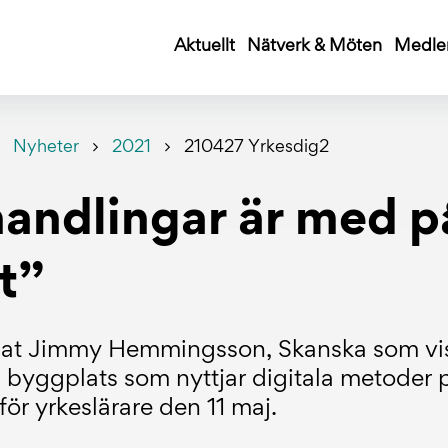
Aktuellt
Nätverk & Möten
Medle
Nyheter
2021
210427 Yrkesdig2
handlingar är med p
t”
vjuat Jimmy Hemmingsson, Skanska som vi
byggplats som nyttjar digitala metoder p
ör yrkeslärare den 11 maj.