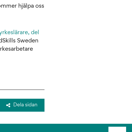
kommer hjälpa oss
 yrkeslärare, del
dSkills Sweden
yrkesarbetare
Dela sidan