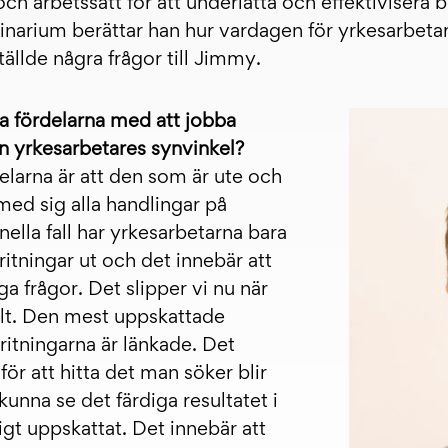
och arbetssätt för att underlätta och effektivisera
narium berättar han hur vardagen för yrkesarbetare
ställde några frågor till Jimmy.
ta fördelarna med att jobba
 en yrkesarbetares synvinkel?
elarna är att den som är ute och
 med sig alla handlingar på
onella fall har yrkesarbetarna bara
itningar ut och det innebär att
ga frågor. Det slipper vi nu när
talt. Den mest uppskattade
 ritningarna är länkade. Det
för att hitta det man söker blir
 kunna se det färdiga resultatet i
gt uppskattat. Det innebär att