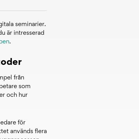
itala seminarier.
 du är intresserad
bben
.
toder
mpel från
rbetare som
er och hur
edare för
tet används flera