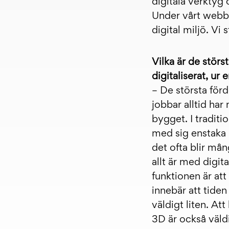
digitala verktyg 
Under vårt webbi
digital miljö. Vi 
Vilka är de störs
digitaliserat, ur
– De största förd
jobbar alltid har
bygget. I traditi
med sig enstaka r
det ofta blir mån
allt är med digi
funktionen är att
innebär att tiden 
väldigt liten. Att
3D är också väldi