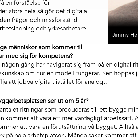
 få en förståelse för
det stora hela så gör det digitala
den frågor och missförstånd
rbetsledning och yrkesarbetare.
Jimmy He
unga människor som kommer till
har med sig för kompetens?
n någon gång har navigerat sig fram på en digital ri
kunskap om hur en modell fungerar. Sen hoppas j
lja att jobba digitalt istället för analogt.
byggarbetsplatsen ser ut om 5 år?
antalet ritningar som produceras till ett bygge min
 kommer att vara ett mer vardagligt arbetssätt. A
mmer att vara en förutsättning på bygget. Alltså a
verk på hela arbetsplatsen. Många saker kommer att