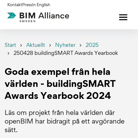
Gå
Kontakt
Press
In English
till
innehållet
Start
Aktuellt
Nyheter
2025
250428 buildingSMART Awards Yearbook
Goda exempel från hela
världen - buildingSMART
Awards Yearbook 2024
Läs om projekt från hela världen där
openBIM har bidragit på ett avgörande
sätt.