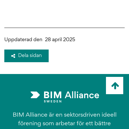
Uppdaterad den
28 april 2025
Dela sidan
Ta
mig
till
topp
BIM Alliance är en sektorsdriven ideell
förening som arbetar för ett bättre