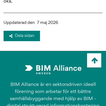
öka.
Uppdaterad den
7 maj 2026
Dela sidan
Ta
mig
till
topp
BIM Alliance är en sektorsdriven ideell
förening som arbetar för ett bättre
samhällsbyggande med hjälp av BIM -