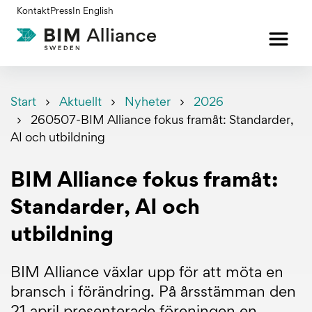
Gå
Kontakt
Press
In English
till
innehållet
Start
Aktuellt
Nyheter
2026
260507-BIM Alliance fokus framåt: Standarder,
AI och utbildning
BIM Alliance fokus framåt:
Standarder, AI och
utbildning
BIM Alliance växlar upp för att möta en
bransch i förändring. På årsstämman den