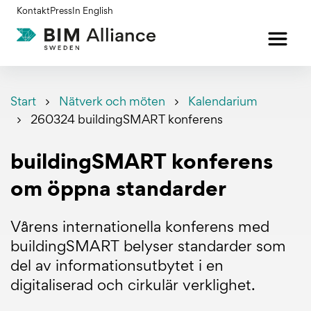
Gå
Kontakt
Press
In English
till
innehållet
Start
Nätverk och möten
Kalendarium
260324 buildingSMART konferens
buildingSMART konferens
om öppna standarder
Vårens internationella konferens med
buildingSMART belyser standarder som
del av informationsutbytet i en
digitaliserad och cirkulär verklighet.