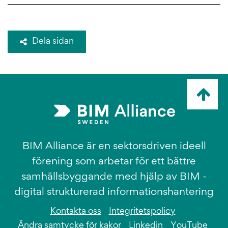
Dela sidan
Ta
mig
till
topp
BIM Alliance är en sektorsdriven ideell
förening som arbetar för ett bättre
samhällsbyggande med hjälp av BIM -
digital strukturerad informationshantering
Kontakta oss
Integritetspolicy
Ändra samtycke för kakor
Linkedin
YouTube