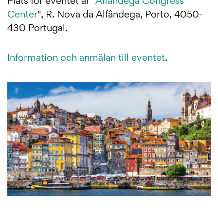
Plats för eventet är "
Alfandega Congress
Center
", R. Nova da Alfândega, Porto,
4050-
430
Portugal.
Information och anmälan till eventet
.