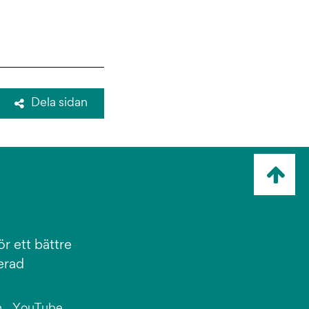
Dela sidan
Ta
mig
till
topp
r ett bättre
erad
n
YouTube