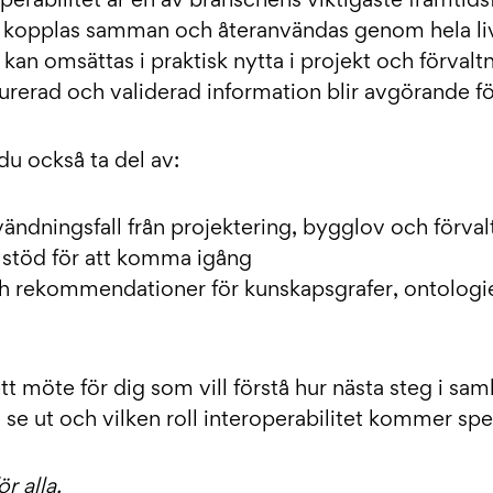
operabilitet är en av branschens viktigaste framtids
n kopplas samman och återanvändas genom hela li
 kan omsättas i praktisk nytta i projekt och förvalt
urerad och validerad information blir avgörande för t
du också ta del av:
ändningsfall från projektering, bygglov och förval
 stöd för att komma igång
ch rekommendationer för kunskapsgrafer, ontologi
tt möte för dig som vill förstå hur nästa steg i s
n se ut och vilken roll interoperabilitet kommer sp
r alla.