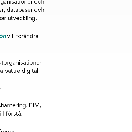
rganisationer och
ler, databaser och
ar utveckling.
jön
vill förändra
ktorganisationen
 bättre digital
.
nshantering, BIM,
l förstå: