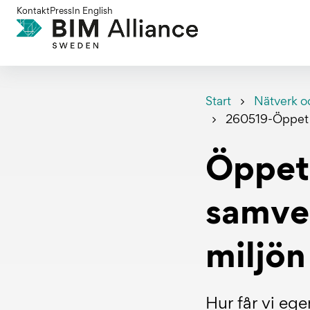
Gå
Kontakt
Press
In English
till
innehållet
Start
Nätverk o
260519-Öppet p
Öppet 
samve
miljön
Hur får vi eg