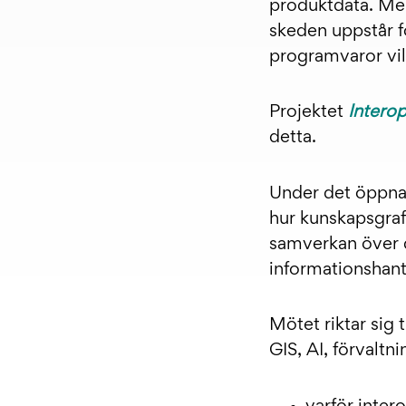
produktdata. Men
skeden uppstår fo
programvaror vil
Projektet
Interop
detta.
Under det öppna 
hur kunskapsgraf
samverkan över 
informationshant
Mötet riktar sig 
GIS, AI, förvaltn