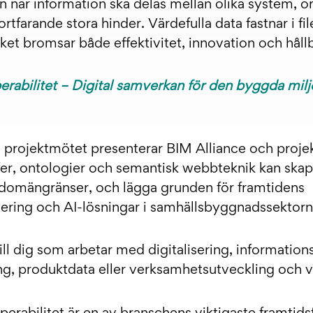
 när information ska delas mellan olika system, o
rtfarande stora hinder. Värdefulla data fastnar i fi
ket bromsar både effektivitet, innovation och hållb
erabilitet – Digital samverkan för den byggda mil
projektmötet presenterar BIM Alliance och proje
er, ontologier och semantisk webbteknik kan skapa
domängränser, och lägga grunden för framtidens
ering och AI-lösningar i samhällsbyggnadssektorn
till dig som arbetar med digitalisering, informatio
ing, produktdata eller verksamhetsutveckling och vil