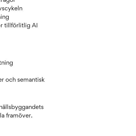
frågor
vscykeln
ning
illförlitlig AI
tning
er och semantisk
amhällsbyggandets
ela framöver.