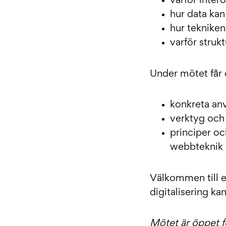
varför inter
hur data ka
hur tekniken
varför strukt
Under mötet får 
konkreta anv
verktyg och
principer o
webbteknik
Välkommen till e
digitalisering ka
Mötet är öppet fö