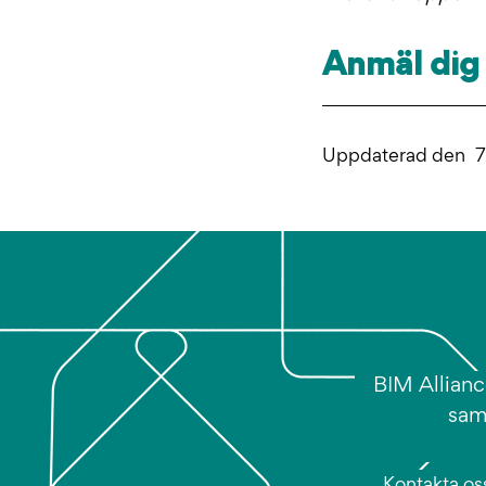
Anmäl dig 
Uppdaterad den
7
BIM Allianc
sam
Kontakta os