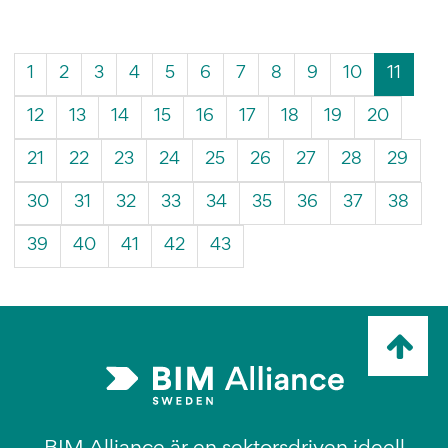
(Aktue
1
2
3
4
5
6
7
8
9
10
11
sida)
12
13
14
15
16
17
18
19
20
21
22
23
24
25
26
27
28
29
30
31
32
33
34
35
36
37
38
39
40
41
42
43
Ta
mig
till
topp